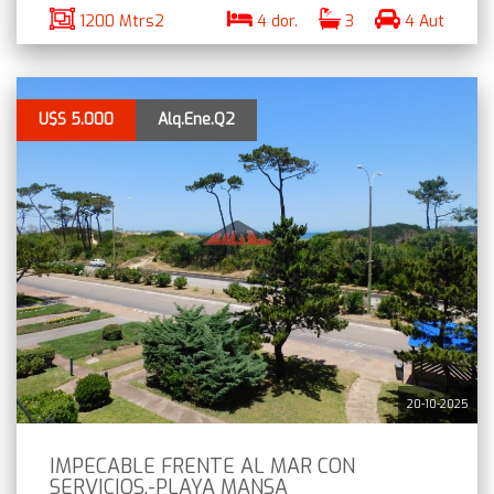
1200 Mtrs2
4 dor.
3
4 Aut
U$S 5.000
Alq.Ene.Q2
20-10-2025
IMPECABLE FRENTE AL MAR CON
SERVICIOS.-PLAYA MANSA