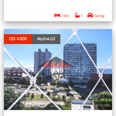
1 dor.
1
Garag
U$S 4.000
Alq.Ene.Q2
03-12-2025