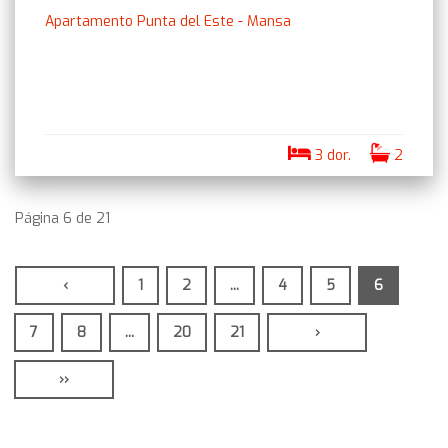
Apartamento Punta del Este - Mansa
3 dor.
2
Página 6 de 21
‹
1
2
...
4
5
6
7
8
...
20
21
›
››