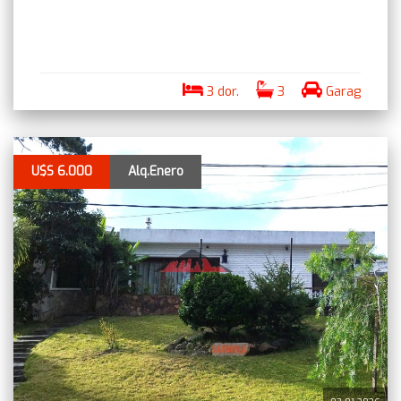
3 dor.
3
Garag
U$S 6.000
Alq.Enero