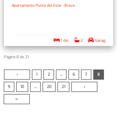
Apartamento Punta del Este - Brava
1 dor.
2
Garag
Página 8 de 21
‹
1
2
...
6
7
8
9
10
...
20
21
›
››