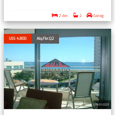
2 dor.
2
Garag
U$S 4.800
Alq.Fbr.Q2
18-01-2025