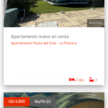
03-01-2025
Apartamento nuevo en venta
Apartamento Punta del Este - La Pastora
2 dor.
2
U$S 6.800
Alq.Fbr.Q2