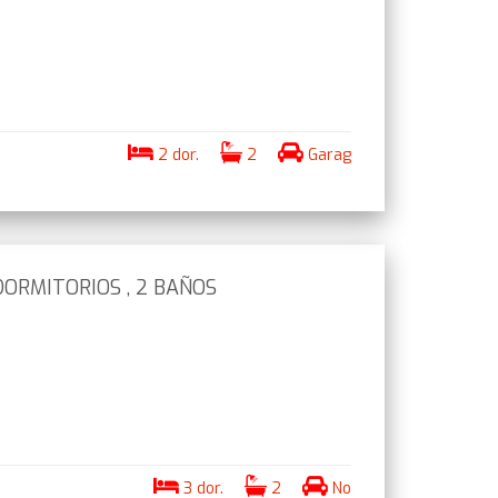
2 dor.
2
Garag
DORMITORIOS , 2 BAÑOS
3 dor.
2
No