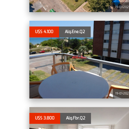
19-01-20
U$S 4.100
Alq.Ene.Q2
19-01-20
U$S 3.800
Alq.Fbr.Q2