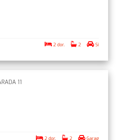
2 dor.
2
Si
RADA 11
2 dor.
2
Garag