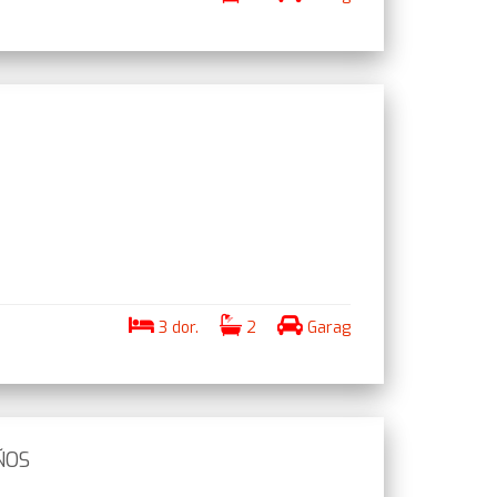
3 dor.
2
Garag
ÑOS