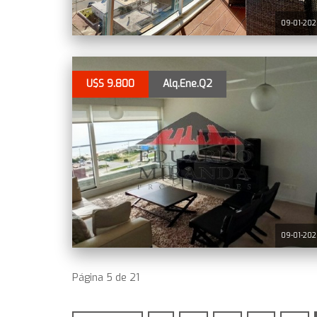
09-01-20
U$S 9.800
Alq.Ene.Q2
09-01-20
Página 5 de 21