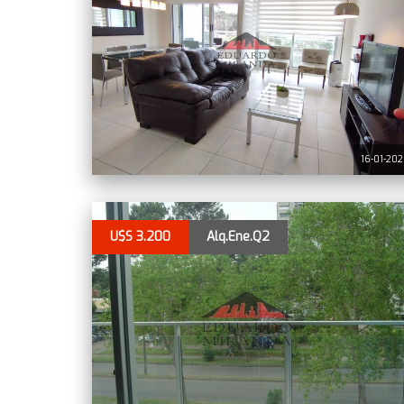
16-01-20
U$S 3.200
Alq.Ene.Q2