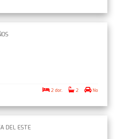
ÑOS
2 dor.
2
No
A DEL ESTE