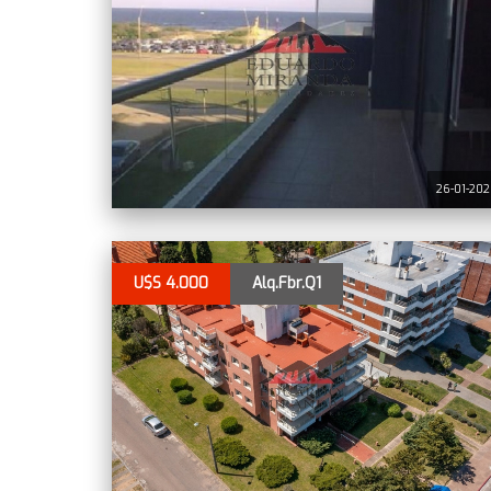
26-01-20
U$S 4.000
Alq.Fbr.Q1