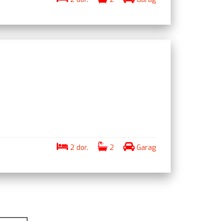
2 dor.
2
Garag