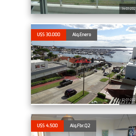
14-01-20
U$S 30.000
Alq.Enero
12-01-20
U$S 4.500
Alq.Fbr.Q2