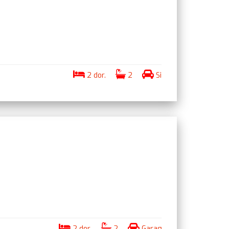
2 dor.
2
Si
2 dor.
2
Garag