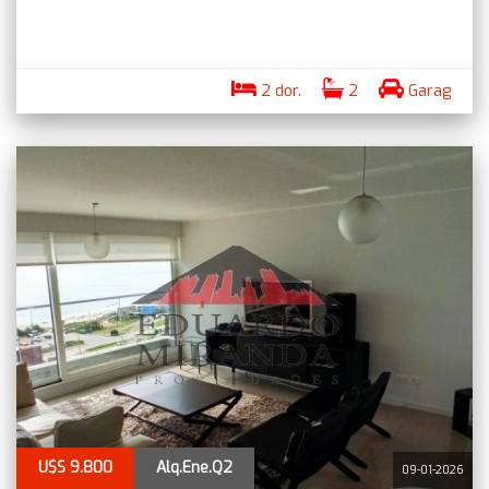
2 dor.
2
Garag
U$S 9.800
Alq.Ene.Q2
09-01-2026