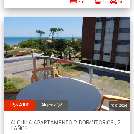
3 dor.
2
No
U$S 4.100
Alq.Ene.Q2
19-01-2026
ALQUILA APARTAMENTO 2 DORMITORIOS , 2
BAÑOS