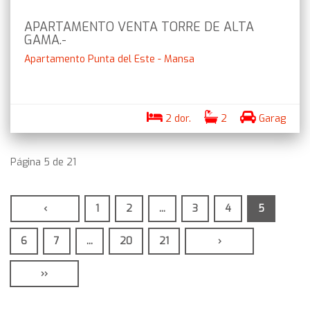
APARTAMENTO VENTA TORRE DE ALTA
GAMA.-
Apartamento Punta del Este - Mansa
2 dor.
2
Garag
Página 5 de 21
‹
1
2
...
3
4
5
6
7
...
20
21
›
››