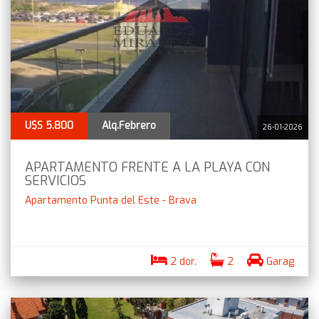
U$S 5.800
Alq.Febrero
26-01-2026
APARTAMENTO FRENTE A LA PLAYA CON
SERVICIOS
Apartamento Punta del Este - Brava
2 dor.
2
Garag