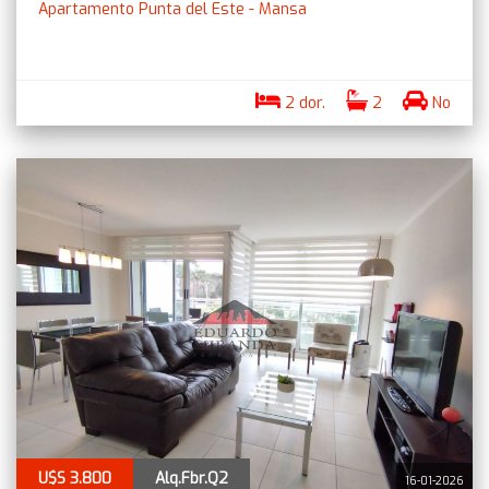
Apartamento Punta del Este - Mansa
2 dor.
2
No
U$S 3.800
Alq.Fbr.Q2
16-01-2026