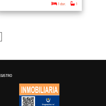
1 dor.
1
EGISTRO