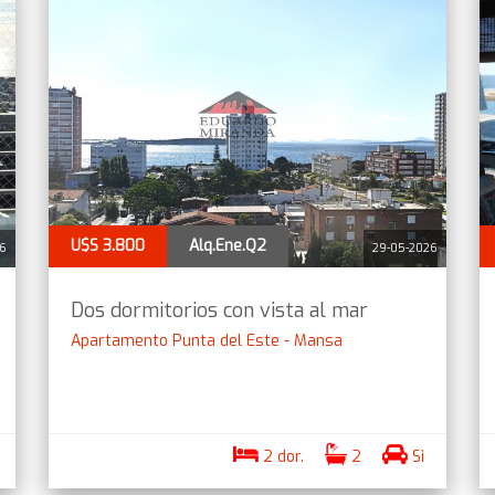
U$S 3.800
Alq.Ene.Q2
26
29-05-2026
Dos dormitorios con vista al mar
Apartamento Punta del Este - Mansa
2 dor.
2
Si