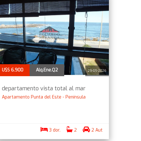
U$S 6.900
Alq.Ene.Q2
29-05-2026
departamento vista total al mar
Apartamento Punta del Este - Península
3 dor.
2
2 Aut