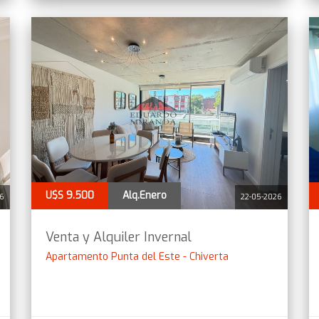
U$S 9.500
Alq.Enero
26
22-05-2026
Venta y Alquiler Invernal
Apartamento Punta del Este - Chiverta