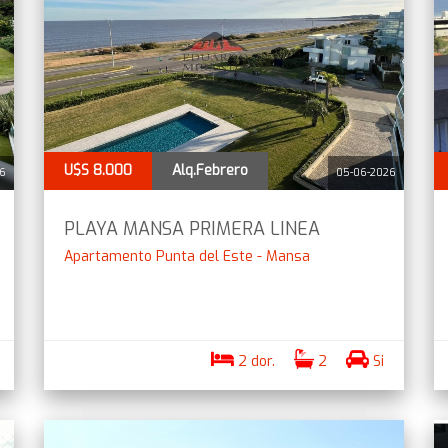
U$S 8.000
Alq.Febrero
26
05-06-2026
PLAYA MANSA PRIMERA LINEA
Apartamento Punta del Este - Mansa
2 dor.
2
Si