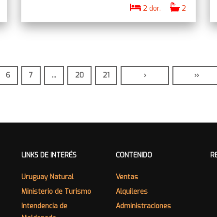
2 dor.
2
6
7
...
20
21
›
››
LINKS DE INTERÉS
CONTENIDO
R
Uruguay Natural
Ventas
Ministerio de Turismo
Alquileres
Intendencia de
Administraciones