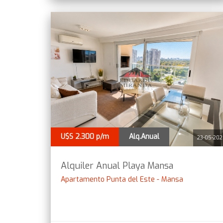
U$S 2.300 p/m
Alq.Anual
23-05-20
Alquiler Anual Playa Mansa
Apartamento Punta del Este - Mansa