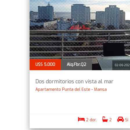
U$S 5.000
Alq.Fbr.Q2
02-06-20
Dos dormitorios con vista al mar
Apartamento Punta del Este - Mansa
2 dor.
2
Si