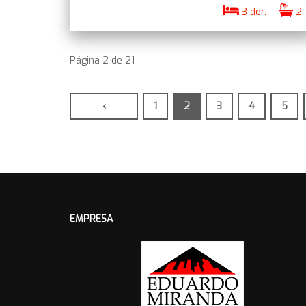
3 dor.
2
Página 2 de 21
‹
1
2
3
4
5
EMPRESA