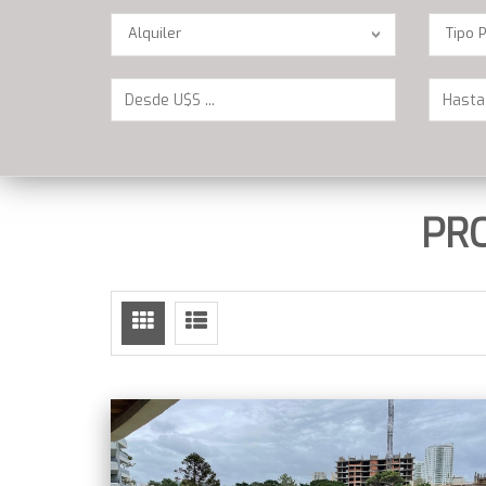
Operación
Locatio
Alquiler
Tipo 
PR