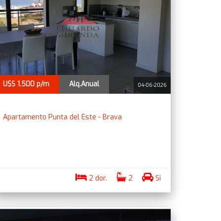
U$S 1.500 p/m
Alq.Anual
04-06-2026
Apartamento Punta del Este - Brava
2 dor.
2
Si