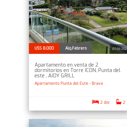
U$S 8.000
Alq.Febrero
07-06-20
Apartamento en venta de 2
dormitorios en Torre ICON, Punta del
este , AIDY GRILL
Apartamento Punta del Este - Brava
2 dor.
2