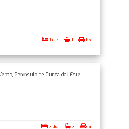
1 dor.
1
No
Venta, Península de Punta del Este
2 dor.
2
Si