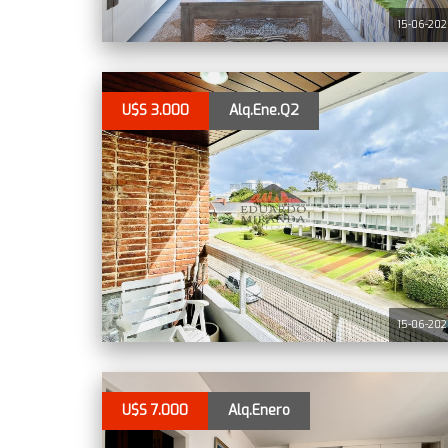
15-06-20
U$S 3.000
Alq.Ene.Q2
15-06-20
U$S 7.000
Alq.Enero