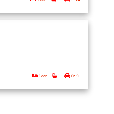
1 dor.
1
En Su