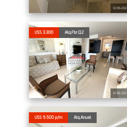
12-06-20
U$S 3.300
Alq.Fbr.Q2
12-06-20
U$S 9.500 p/m
Alq.Anual