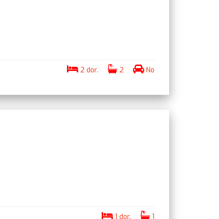
2 dor.
2
No
1 dor.
1