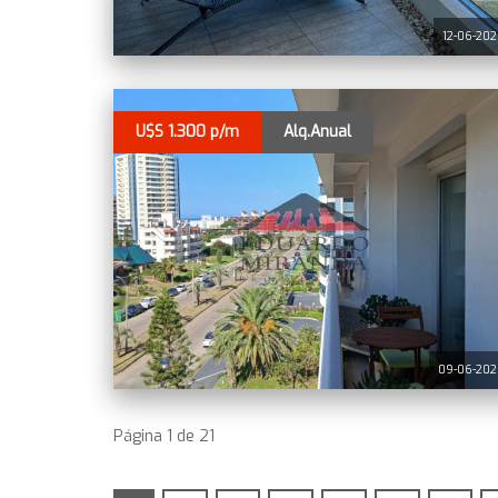
12-06-20
U$S 1.300 p/m
Alq.Anual
09-06-202
Página 1 de 21