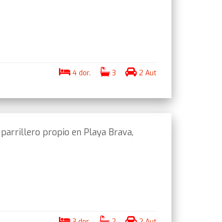
4 dor.
3
2 Aut
arrillero propio en Playa Brava,
3 dor.
2
2 Aut