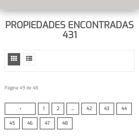
PROPIEDADES ENCONTRADAS
431
Página 49 de 48
‹
1
2
...
42
43
44
45
46
47
48