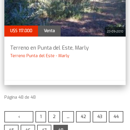
U$S 117.000
Venta
23-09-2010
Terreno en Punta del Este, Marly
Terreno Punta del Este - Marly
Página 48 de 48
‹
1
2
...
42
43
44