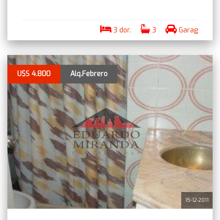
3 dor.
3
Garag
U$S 4.800
Alq.Febrero
15-12-2011