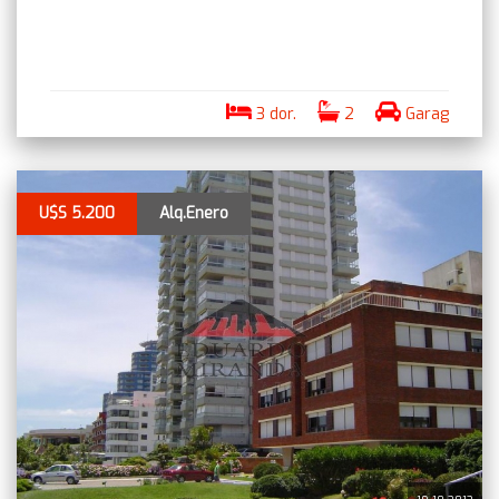
3 dor.
2
Garag
U$S 5.200
Alq.Enero