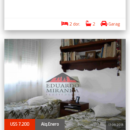
2 dor.
2
Garag
U$S 7.200
Alq.Enero
17-09-2013