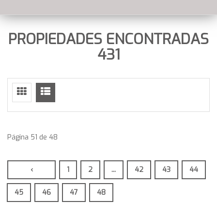
PROPIEDADES ENCONTRADAS
431
Página 51 de 48
‹
1
2
...
42
43
44
45
46
47
48