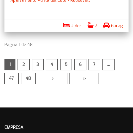
Apartamento Punta del Este - Roosevelt
2 dor.
2
Garag
Página 1 de 48
1
2
3
4
5
6
7
...
47
48
›
››
EMPRESA