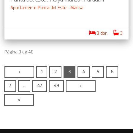
Apartamento Punta del Este - Mansa
3 dor.
3
Página 3 de 48
‹
1
2
3
4
5
6
7
...
47
48
›
››