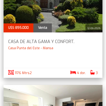
U$S 895.000
Venta
12-06-2026
CASA DE ALTA GAMA Y CONFORT.
Casa Punta del Este - Mansa
1176 Mtrs2
4 dor.
3