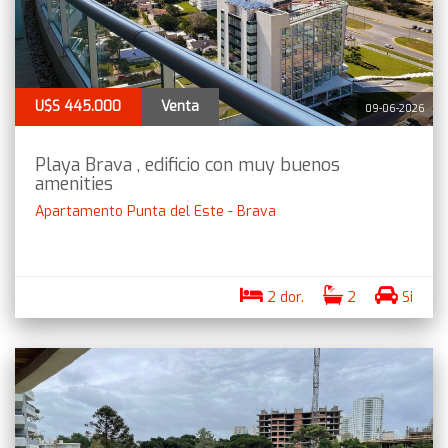
U$S 445.000
Venta
09-06-2026
Playa Brava , edificio con muy buenos
amenities
Apartamento Punta del Este - Brava
2 dor.
2
Si