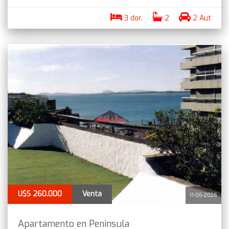
3 dor.
2
2 Aut
U$S 260.000
Venta
11-06-2026
Apartamento en Peninsula